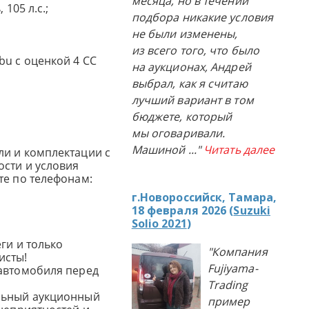
месяца, но в течении
 105 л.с.;
подбора никакие условия
не были изменены,
из всего того, что было
bu с оценкой 4 CC
на аукционах, Андрей
выбрал, как я считаю
лучший вариант в том
бюджете, который
мы оговаривали.
Машиной
..."
Читать далее
и и комплектации с
сти и условия
те по телефонам:
г.Новороссийск, Тамара,
18 февраля 2026 (
Suzuki
Solio 2021
)
ги и только
"Компания
исты!
Fujiyama-
автомобиля перед
Trading
льный аукционный
пример