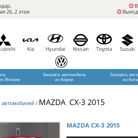
одар,
В
ая 26, 2 этаж
Выход
subishi
Kia
Hyundai
Nissan
Toyota
Suzuki
Volkswagen
ать
Заказать автомобиль
Заказать авт
из Японии
из Кореи
из Кит
MAZDA
CX-3 2015
г автомобилей
/
MAZDA CX-3 2015