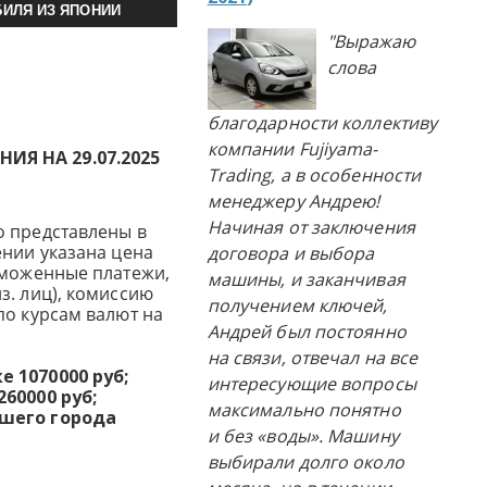
ИЛЯ ИЗ ЯПОНИИ
"Выражаю
слова
благодарности коллективу
компании Fujiyama-
Я НА 29.07.2025
Trading, а в особенности
менеджеру Андрею!
Начиная от заключения
о представлены в
ении указана цена
договора и выбора
аможенные платежи,
машины, и заканчивая
з. лиц), комиссию
получением ключей,
по курсам валют на
Андрей был постоянно
на связи, отвечал на все
 1070000 руб;
интересующие вопросы
60000 руб;
максимально понятно
ашего города
и без «воды». Машину
выбирали долго около