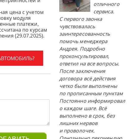
 неприятностей и
отличного
сервиса.
ная цена с учетом
новку модуля
С первого звонка
женные платежи,
чувствовалась
ссчитана по курсам
заинтересованность
ения (29.07.2025).
помочь менеджера
Андрея. Подробно
проконсультировал,
 АВТОМОБИЛЬ?
ответил на все вопросы.
После заключения
договора всё действия
четко были выполнены
по прописанным пунктам
Постоянно информировал
о каждом шаге. Всё
выполнено в срок, без
лишних нервов
и проволочек.
Однозначно рекомендую