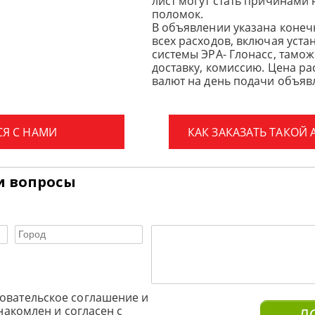
лист могут стать причинами
поломок.
В объявлении указана конеч
всех расходов, включая уста
системы ЭРА- Глонасс, тамо
доставку, комиссию.
Цена ра
валют на день подачи объявл
СЯ С НАМИ
КАК ЗАКАЗАТЬ ТАКОЙ
и вопросы
овательское соглашение и
накомлен и согласен с