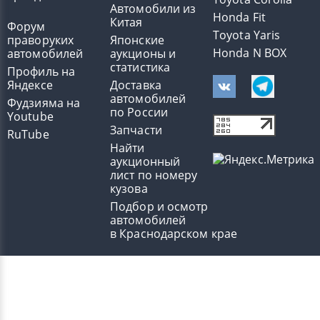
Автомобили из
Honda Fit
Китая
Форум
Toyota Yaris
праворуких
Японские
Honda N BOX
автомобилей
аукционы и
статистика
Профиль на
Яндексе
Доставка
автомобилей
Фудзияма на
по России
Youtube
Запчасти
RuTube
Найти
аукционный
лист по номеру
кузова
Подбор и осмотр
автомобилей
в Краснодарском крае