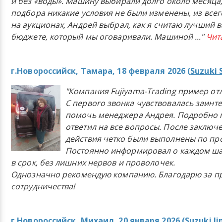
и без «воды». Машину выбирали долго около месяца,
подбора никакие условия не были изменены, из всего
на аукционах, Андрей выбрал, как я считаю лучший в
бюджете, который мы оговаривали. Машиной
..."
Чит
г.Новороссийск, Тамара, 18 февраля 2026 (
Suzuki 
"Компания Fujiyama-Trading пример от
С первого звонка чувствовалась заинт
помочь менеджера Андрея. Подробно 
ответил на все вопросы. После заключ
действия четко были выполнены по п
Постоянно информировал о каждом ша
в срок, без лишних нервов и проволочек.
Однозначно рекомендую компанию. Благодарю за п
сотрудничества!
г.Новороссийск, Михаил, 20 января 2026 (
Suzuki J