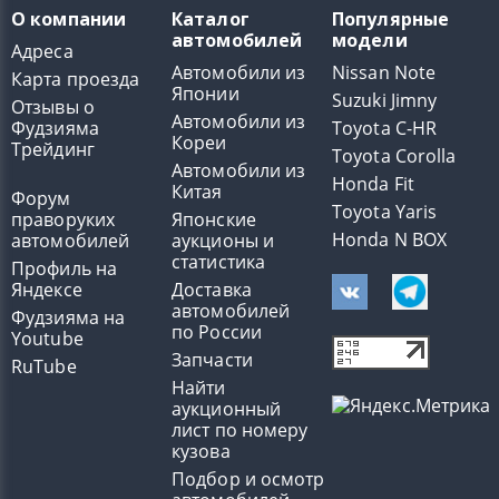
О компании
Каталог
Популярные
автомобилей
модели
Адреса
Автомобили из
Nissan Note
Карта проезда
Японии
Suzuki Jimny
Отзывы о
Автомобили из
Фудзияма
Toyota C-HR
Кореи
Трейдинг
Toyota Corolla
Автомобили из
Honda Fit
Китая
Форум
Toyota Yaris
праворуких
Японские
Honda N BOX
автомобилей
аукционы и
статистика
Профиль на
Яндексе
Доставка
автомобилей
Фудзияма на
по России
Youtube
Запчасти
RuTube
Найти
аукционный
лист по номеру
кузова
Подбор и осмотр