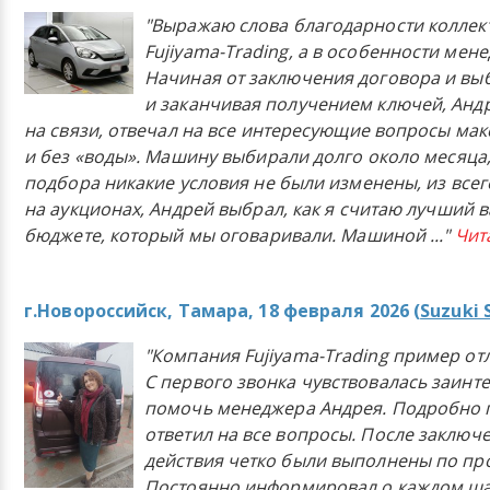
"Выражаю слова благодарности коллек
Fujiyama-Trading, а в особенности мен
Начиная от заключения договора и в
и заканчивая получением ключей, Анд
на связи, отвечал на все интересующие вопросы ма
и без «воды». Машину выбирали долго около месяца,
подбора никакие условия не были изменены, из всего
на аукционах, Андрей выбрал, как я считаю лучший в
бюджете, который мы оговаривали. Машиной
..."
Чит
г.Новороссийск, Тамара, 18 февраля 2026 (
Suzuki 
"Компания Fujiyama-Trading пример от
С первого звонка чувствовалась заинт
помочь менеджера Андрея. Подробно 
ответил на все вопросы. После заключ
действия четко были выполнены по п
Постоянно информировал о каждом ша