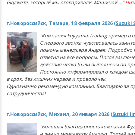
бюджете, который мы оговаривали. Машиной
..."
Чит
г.Новороссийск, Тамара, 18 февраля 2026 (
Suzuki 
"Компания Fujiyama-Trading пример от
С первого звонка чувствовалась заинт
помочь менеджера Андрея. Подробно 
ответил на все вопросы. После заключ
действия четко были выполнены по п
Постоянно информировал о каждом ша
в срок, без лишних нервов и проволочек.
Однозначно рекомендую компанию. Благодарю за п
сотрудничества!
г.Новороссийск, Михаил, 20 января 2026 (
Suzuki J
"Большая благодарность компании Фу
и лично менеджеру Андрею. Третий ав