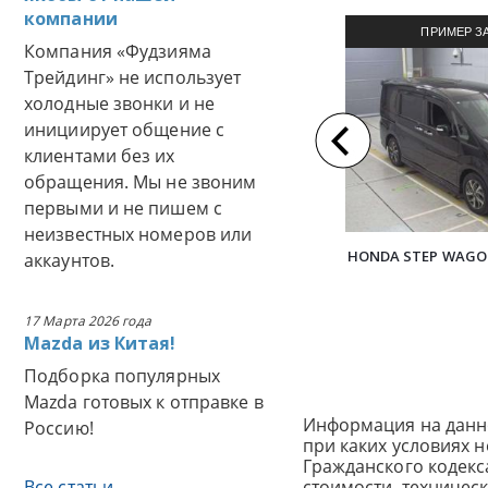
компании
ПРИМЕР З
Компания «Фудзияма
АВТОМОБИЛЯ И
Трейдинг» не использует
холодные звонки и не
инициирует общение с
клиентами без их
обращения. Мы не звоним
первыми и не пишем с
неизвестных номеров или
HONDA STEP WAGO
аккаунтов.
17 Марта 2026 года
Mazda из Китая!
Подборка популярных
Mazda готовых к отправке в
Информация на данн
Россию!
при каких условиях 
Гражданского кодек
Все статьи
стоимости, техничес