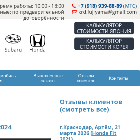
ремя работы: 10:00 - 18:00
+7 (918) 939-88-89
(МТС)
ные: по предварительной
krd.fujiyama@gmail.com
договорённости
КАЛЬКУЛЯТОР
СТОИМОСТИ ЯПОНИЯ
КАЛЬКУЛЯТОР
СТОИМОСТИ КОРЕЯ
Subaru
Honda
омобиль
Выполненные
Отзывы
Контакты
ая
заказы
клиентов
Отзывы клиентов
4
(смотреть все)
024
г.Краснодар, Артём, 21
марта 2026 (
Honda Fit
2021
)