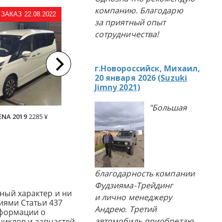
компанию. Благодарю
ЗАКАЗ 22.08.2022
КУПЛЕНО П
ПРИМЕР ЗАКАЗА
за приятный опыт
АВТОМОБИЛЯ ИЗ ЯПОНИИ
сотрудничества!
г.Новороссийск, Михаил,
20 января 2026 (
Suzuki
Jimny 2021
)
"Большая
ENA 2019
2285 ¥
TOYOTA NOAH 2018
1511 Т.Р.
TOYOTA
благодарность компании
Фудзияма-Трейдинг
ный характер и ни
и лично менеджеру
иями Статьи 437
Андрею. Третий
нформации о
автомобиль приобретаю
циклов и запчастей,