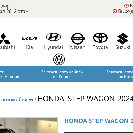
одар,
В
ая 26, 2 этаж
Выход
subishi
Kia
Hyundai
Nissan
Toyota
Suzuki
Volkswagen
ать
Заказать автомобиль
Заказать авт
из Японии
из Кореи
из Кит
HONDA
STEP WAGON 202
г автомобилей
/
HONDA STEP WAGON 2