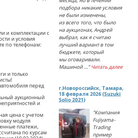
месяца, но в течении
подбора никакие условия
не были изменены,
из всего того, что было
на аукционах, Андрей
и и комплектации с
выбрал, как я считаю
сти и условия
те по телефонам:
лучший вариант в том
бюджете, который
мы оговаривали.
Машиной
..."
Читать далее
ги и только
исты!
автомобиля перед
г.Новороссийск, Тамара,
18 февраля 2026 (
Suzuki
льный аукционный
Solio 2021
)
 неприятностей и
"Компания
ная цена с учетом
Fujiyama-
новку модуля
женные платежи,
Trading
ссчитана по курсам
пример