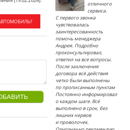
ения (19.02.2024).
отличного
сервиса.
С первого звонка
 АВТОМОБИЛЬ?
чувствовалась
заинтересованность
помочь менеджера
Андрея. Подробно
проконсультировал,
ответил на все вопросы.
После заключения
договора всё действия
четко были выполнены
по прописанным пунктам
Постоянно информировал
о каждом шаге. Всё
выполнено в срок, без
лишних нервов
и проволочек.
Однозначно рекомендую