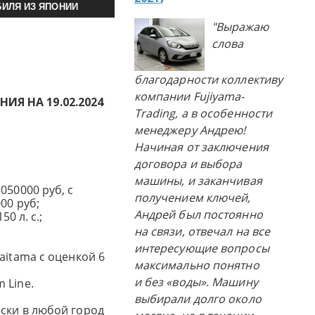
ИЛЯ ИЗ ЯПОНИИ
"Выражаю
слова
благодарности коллективу
компании Fujiyama-
Я НА 19.02.2024
Trading, а в особенности
менеджеру Андрею!
Начиная от заключения
договора и выбора
машины, и заканчивая
050000 руб, с
получением ключей,
00 руб;
Андрей был постоянно
50 л. с.;
на связи, отвечал на все
интересующие вопросы
aitama с оценкой 6
максимально понятно
и без «воды». Машину
 Line.
выбирали долго около
ски в любой город