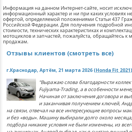
Информация на данном Интернет-сайте, носит исклю
информационный характер и ни при каких условиях н
офертой, определяемой положениями Статьи 437 Граж
Российской Федерации. Для получения подробной и
стоимости, технических характеристиках и комплекта
мотоциклов и запчастей, пожалуйста, обращайтесь к
продажам.
Отзывы клиентов (смотреть все)
г.Краснодар, Артём, 21 марта 2026 (
Honda Fit 2021
"Выражаю слова благодарности коллек
Fujiyama-Trading, а в особенности мен
Начиная от заключения договора и в
и заканчивая получением ключей, Анд
на связи, отвечал на все интересующие вопросы ма
и без «воды». Машину выбирали долго около месяца,
подбора никакие условия не были изменены, из всего
на аукционах, Андрей выбрал, как я считаю лучший в