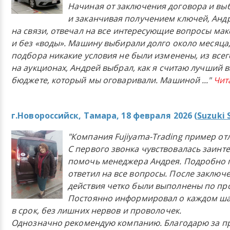
Начиная от заключения договора и в
и заканчивая получением ключей, Анд
на связи, отвечал на все интересующие вопросы ма
и без «воды». Машину выбирали долго около месяца,
подбора никакие условия не были изменены, из всего
на аукционах, Андрей выбрал, как я считаю лучший в
бюджете, который мы оговаривали. Машиной
..."
Чит
г.Новороссийск, Тамара, 18 февраля 2026 (
Suzuki 
"Компания Fujiyama-Trading пример от
С первого звонка чувствовалась заинт
помочь менеджера Андрея. Подробно 
ответил на все вопросы. После заключ
действия четко были выполнены по п
Постоянно информировал о каждом ша
в срок, без лишних нервов и проволочек.
Однозначно рекомендую компанию. Благодарю за п