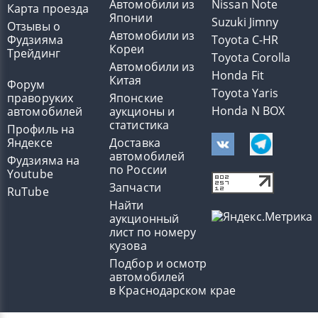
Автомобили из
Nissan Note
Карта проезда
Японии
Suzuki Jimny
Отзывы о
Автомобили из
Фудзияма
Toyota C-HR
Кореи
Трейдинг
Toyota Corolla
Автомобили из
Honda Fit
Китая
Форум
Toyota Yaris
праворуких
Японские
Honda N BOX
автомобилей
аукционы и
статистика
Профиль на
Яндексе
Доставка
автомобилей
Фудзияма на
по России
Youtube
Запчасти
RuTube
Найти
аукционный
лист по номеру
кузова
Подбор и осмотр
автомобилей
в Краснодарском крае