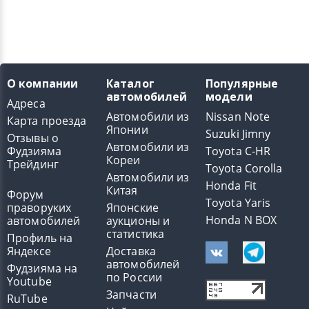
О компании
Каталог
Популярные
автомобилей
модели
Адреса
Автомобили из
Nissan Note
Карта проезда
Японии
Suzuki Jimny
Отзывы о
Автомобили из
Фудзияма
Toyota C-HR
Кореи
Трейдинг
Toyota Corolla
Автомобили из
Honda Fit
Китая
Форум
Toyota Yaris
праворуких
Японские
Honda N BOX
автомобилей
аукционы и
статистика
Профиль на
Яндексе
Доставка
автомобилей
Фудзияма на
по России
Youtube
Запчасти
RuTube