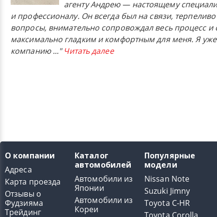
агенту Андрею — настоящему специали
и профессионалу. Он всегда был на связи, терпеливо
вопросы, внимательно сопровождал весь процесс и 
максимально гладким и комфортным для меня. Я уже
компанию
..."
Читать далее
О компании
Каталог
Популярные
автомобилей
модели
Адреса
Автомобили из
Nissan Note
Карта проезда
Японии
Suzuki Jimny
Отзывы о
Автомобили из
Фудзияма
Toyota C-HR
Кореи
Трейдинг
Toyota Corolla