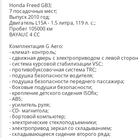
Honda Freed GB3;
7 посадочных мест;
Выпуск 2010 год;
Двигатель L15A - 1.5 литра, 119 л. с.;
Пробег 105000 км
BAYAUC 4 CC
Комплектация G Aero:
- климат- контроль;
- сдвижная дверь с электроприводом с левой сторо
- система курсовой стабилизации VSC;
- противобуксовочная система TRC;
- подушка безопасности водителя;
- подушка безопасности переднего пассажира;
- боковые подушки безопасности;
- крепление детского сидения ISOfix;
- ABS;
- усилитель руля;
- CD- магнитола;
- бортовой компьютер;
- электрические стеклоподъемники;
- электропривод зеркал со складыванием;
- складывающееся сидение второго ряда;