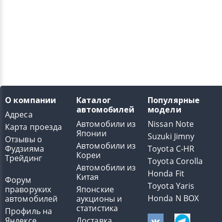
О компании
Каталог
Популярные
автомобилей
модели
Адреса
Автомобили из
Nissan Note
Карта проезда
Японии
Suzuki Jimny
Отзывы о
Автомобили из
Фудзияма
Toyota C-HR
Кореи
Трейдинг
Toyota Corolla
Автомобили из
Honda Fit
Китая
Форум
Toyota Yaris
праворуких
Японские
Honda N BOX
автомобилей
аукционы и
статистика
Профиль на
Яндексе
Доставка