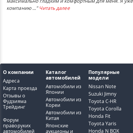
максимально гладким и комфортным для меня. Я уже
компанию
..."
Читать далее
О компании
Каталог
Популярные
автомобилей
модели
Адреса
Автомобили из
Nissan Note
Карта проезда
Японии
Suzuki Jimny
Отзывы о
Автомобили из
Фудзияма
Toyota C-HR
Кореи
Трейдинг
Toyota Corolla
Автомобили из
Honda Fit
Китая
Форум
Toyota Yaris
праворуких
Японские
Honda N BOX
автомобилей
аукционы и