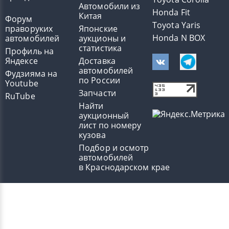
Автомобили из
Honda Fit
Китая
Форум
Toyota Yaris
праворуких
Японские
Honda N BOX
автомобилей
аукционы и
статистика
Профиль на
Яндексе
Доставка
автомобилей
Фудзияма на
по России
Youtube
Запчасти
RuTube
Найти
аукционный
лист по номеру
кузова
Подбор и осмотр
автомобилей
в Краснодарском крае