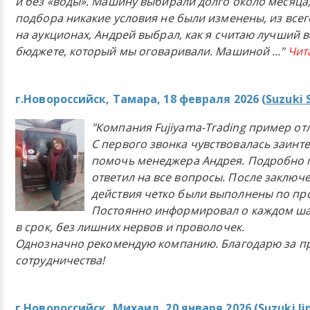
и без «воды». Машину выбирали долго около месяца,
подбора никакие условия не были изменены, из всего
на аукционах, Андрей выбрал, как я считаю лучший в
бюджете, который мы оговаривали. Машиной
..."
Чит
г.Новороссийск, Тамара, 18 февраля 2026 (
Suzuki 
"Компания Fujiyama-Trading пример от
С первого звонка чувствовалась заинт
помочь менеджера Андрея. Подробно 
ответил на все вопросы. После заключ
действия четко были выполнены по п
Постоянно информировал о каждом ша
в срок, без лишних нервов и проволочек.
Однозначно рекомендую компанию. Благодарю за п
сотрудничества!
г.Новороссийск, Михаил, 20 января 2026 (
Suzuki J