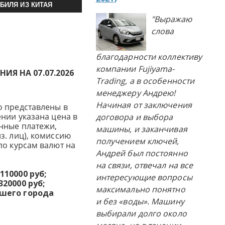
БИЛЯ ИЗ КИТАЯ
"Выражаю
слова
благодарности коллективу
компании Fujiyama-
Я НА 07.07.2026
Trading, а в особенности
менеджеру Андрею!
Начиная от заключения
о представлены в
нии указана цена в
договора и выбора
нные платежи,
машины, и заканчивая
з. лиц), комиссию
получением ключей,
по курсам валют на
Андрей был постоянно
на связи, отвечал на все
110000 руб;
интересующие вопросы
20000 руб;
максимально понятно
ашего города
и без «воды». Машину
выбирали долго около