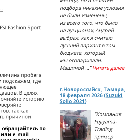
месяца, но в течении
подбора никакие условия
.;
не были изменены,
из всего того, что было
SI Fashion Sport
на аукционах, Андрей
выбрал, как я считаю
лучший вариант в том
бюджете, который
мы оговаривали.
Машиной
..."
Читать далее
еличина пробега
 подскажем, где
ляющее
г.Новороссийск, Тамара,
авцов. В целях
18 февраля 2026 (
Suzuki
точняйте историю
Solio 2021
)
оверяйте
ов, так как
"Компания
ть причиной
Fujiyama-
я обращайтесь по
Trading
 или e-mail
пример