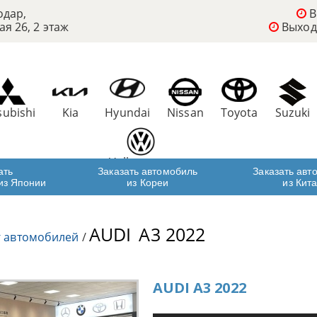
одар,
В
ая 26, 2 этаж
Выход
subishi
Kia
Hyundai
Nissan
Toyota
Suzuki
Volkswagen
ать
Заказать автомобиль
Заказать авт
из Японии
из Кореи
из Кит
AUDI
A3 2022
г автомобилей
/
AUDI A3 2022