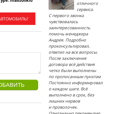
kype: maxsonkio
отличного
сервиса.
С первого звонка
 АВТОМОБИЛЬ?
чувствовалась
заинтересованность
помочь менеджера
Андрея. Подробно
проконсультировал,
ответил на все вопросы.
После заключения
договора всё действия
четко были выполнены
по прописанным пунктам
Постоянно информировал
о каждом шаге. Всё
выполнено в срок, без
лишних нервов
и проволочек.
Однозначно рекомендую